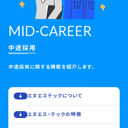
M
I
D
-
C
A
R
E
E
R
中途採用
中途採用に関する情報を紹介します。
エヌエステックについて
エヌエス・テックの特徴