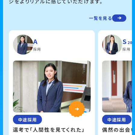
ジをよりリアルに感じていただけます。
一覧を見る
A
S
20
採用
採用
中途採用
中途採用
選考で「人間性を見てくれた」
偶然の出会い