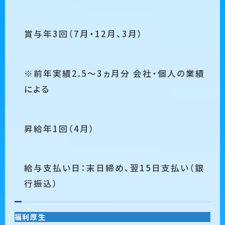
賞与年3回（7⽉・12⽉、3⽉）
※前年実績2.5〜3ヵ⽉分 会社・個⼈の業績
による
昇給年1回（4⽉）
給与⽀払い⽇：末⽇締め、翌15⽇⽀払い（銀
⾏振込）
福利厚生