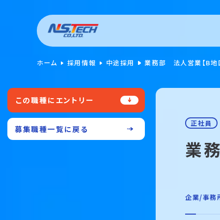
ホーム
採用情報
中途採用
業務部 法人営業【B地
この職種にエントリー
正社員
募集職種一覧に戻る
業務
企業/事務