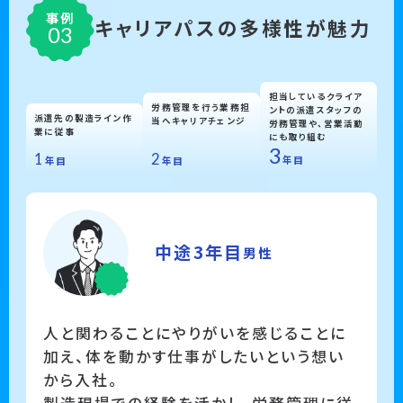
事例
キャリアパスの多様性が魅力
担当しているクライア
労務管理を行う業務担
ントの派遣スタッフの
派遣先の製造ライン作
当へキャリアチェンジ
労務管理や、営業活動
業に従事
にも取り組む
3
2
1
年目
年目
年目
中途3年目
男性
人と関わることにやりがいを感じることに
加え、体を動かす仕事がしたいという想い
から入社。