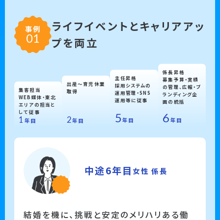
ライフイベントとキャリアアッ
事例
プを両立
係長昇格
主任昇格
募集予算・実績
出産〜育児休業
採用システムの
の管理、広報・ブ
集客担当
取得
運用管理・SNS
ランディング企
WEB媒体・東北
運用等に従事
画の統括
エリアの担当と
して従事
6
5
2
1
年目
年目
年目
年目
中途6年目
女性 係長
結婚を機に、挑戦と安定のメリハリある働