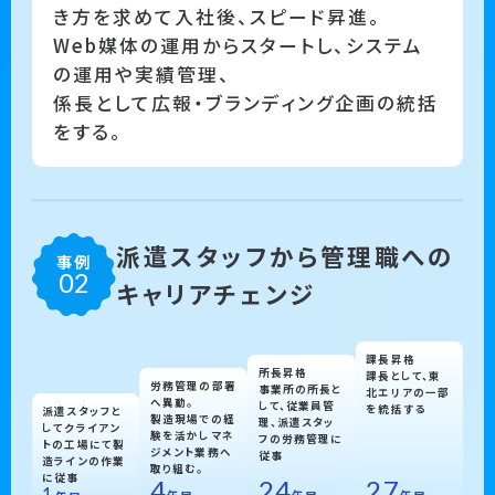
き方を求めて入社後、スピード昇進。
Web媒体の運用からスタートし、システム
の運用や実績管理、
係長として広報・ブランディング企画の統括
をする。
派遣スタッフから管理職への
事例
キャリアチェンジ
課長昇格
所長昇格
課長として、東
労務管理の部署
事業所の所長と
北エリアの一部
へ異動。
して、従業員管
を統括する
派遣スタッフと
製造現場での経
理、派遣スタッ
してクライアン
験を活かしマネ
フの労務管理に
トの工場にて製
ジメント業務へ
従事
造ラインの作業
取り組む。
に従事
24
4
27
1