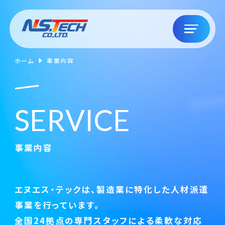
ホーム
事業内容
S
E
R
V
I
C
E
事業内容
エヌエス・テックは、製造業に特化した人材派遣
事業を行っています。
全国24拠点の専門スタッフによる柔軟な対応