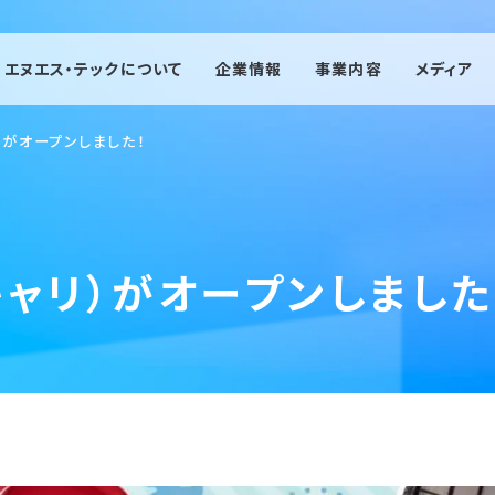
エヌエス・テックについて
企業情報
事業内容
メディア
人材派遣事業
）がオープンしました！
有料職業紹介事業
エージェント事業
エンジニア事業
キャリ）がオープンしました
機械保全事業
紹介予定派遣事業