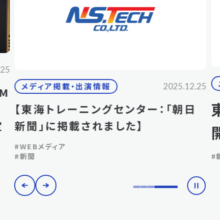
.25
メディア掲載・出演情報
2025.12.25
M
【東海トレーニングセンター：「朝日
定
新聞」に掲載されました】
#WEBメディア
#新聞
#