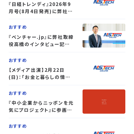
『日経トレンディ』2026年9
月号(8月4日発売)に弊社の
紹介記事が掲載されました
おすすめ
『ベンチャー.jp』に弊社取締
役高橋のインタビュー記事
が掲載されました
おすすめ
【メディア出演】2月22日
(日)：「お金と暮らしの情報
サイト＜もんじゃ＞」に高橋
取締役のインタビュー記事
おすすめ
が掲載されました
『中小企業からニッポンを元
気にプロジェクト』に参画し
ています
おすすめ