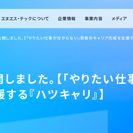
エヌエス・テックについて
企業情報
事業内容
メディア
人材派遣事業
公開しました。【「やりたい仕事が分からない」若者のキャリア形成を支援す
有料職業紹介事業
エージェント事業
エンジニア事業
しました。【「やりたい仕
機械保全事業
する『ハツキャリ』】
紹介予定派遣事業