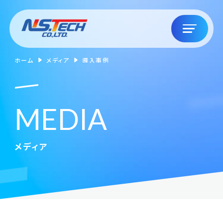
ホーム
メディア
導入事例
M
E
D
I
A
メディア